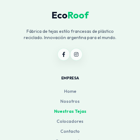
Eco
Roof
Fábrica de tejas estilo francesas de plástico
reciclado. Innovación argentina para el mundo.
ASISTENTE ECOROOF
En línea
¡Hola! 👋 Soy tu Teja Asistente.
¿En qué te puedo ayudar hoy?
EMPRESA
(Ej: "Necesito tejas para 20 m2" o
"Precios de cumbreras").
Home
Nosotros
Nuestras Tejas
Colocadores
Contacto