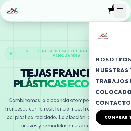
!
ESTÉTICA FRANCESA CON INGENIERÍA DE
VANGUARDIA
NOSOTRO
TEJAS FRANCESAS
NUESTRAS 
PLÁSTICAS ECOROOF
TRABAJOS
COLOCADO
Combinamos la elegancia atemporal de las tejas
CONTACT
francesas con la resistencia indestructible y ligereza
del plástico reciclado. La elección ideal para obras
COMPRAR 
nuevas y remodelaciones inteligentes.